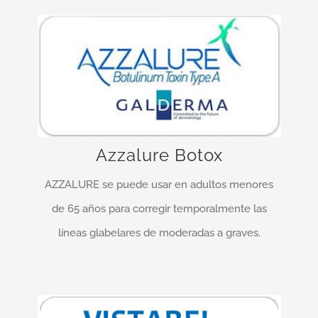
¡Entrega rápida y fiable!
AZZALURE actúa en la unión entre los nervios y
los músculos, previniendo la liberación por las
terminaciones nerviosas de un químico llamado
Azzalure Botox
acetilcolina …
AZZALURE se puede usar en adultos menores
MÁS INFO…
de 65 años para corregir temporalmente las
líneas glabelares de moderadas a graves.