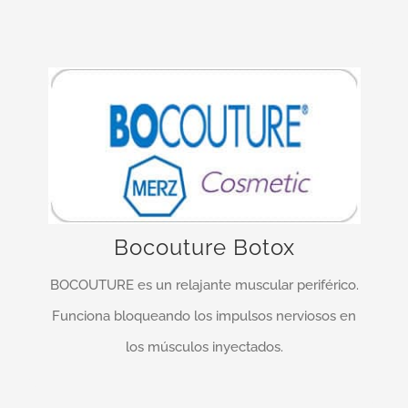
¡Entrega rápida y fiable!
BOCOUTURE está indicado en la corrección
temporal de las arrugas verticales observadas
durante el ceño fruncido de las cejas …
Bocouture Botox
BOCOUTURE es un relajante muscular periférico.
MÁS INFO…
Funciona bloqueando los impulsos nerviosos en
los músculos inyectados.