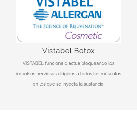
¡Entrega rápida y fiable!
VISTABEL está indicado en la corrección
temporal de las arrugas verticales observadas
durante el ceño de las cejas, en adultos menores
Vistabel Botox
de 65 años …
VISTABEL funciona o actua bloqueando los
MÁS INFO…
impulsos nerviosos dirigidos a todos los músculos
en los que se inyecta la sustancia.