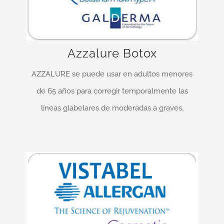
AZZALURE actúa en la unión entre los nervios y
los músculos, previniendo la liberación por las
terminaciones nerviosas de un químico llamado
Azzalure Botox
acetilcolina …
AZZALURE se puede usar en adultos menores
MÁS INFO…
de 65 años para corregir temporalmente las
líneas glabelares de moderadas a graves.
¡Entrega rápida y fiable!
VISTABEL está indicado en la corrección
temporal de las arrugas verticales observadas