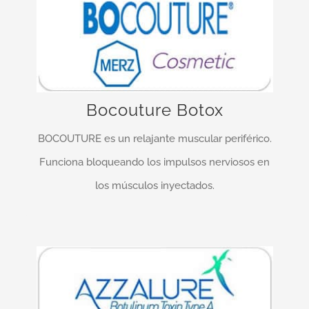
¡Entrega rápida y fiable!
BOCOUTURE está indicado en la corrección
temporal de las arrugas verticales observadas
durante el ceño fruncido de las cejas …
Bocouture Botox
BOCOUTURE es un relajante muscular periférico.
MÁS INFO…
Funciona bloqueando los impulsos nerviosos en
los músculos inyectados.
¡Entrega rápida y fiable!