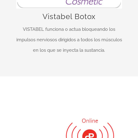
durante el ceño de las cejas, en adultos menores
Vistabel Botox
de 65 años …
VISTABEL funciona o actua bloqueando los
MÁS INFO…
impulsos nerviosos dirigidos a todos los músculos
en los que se inyecta la sustancia.