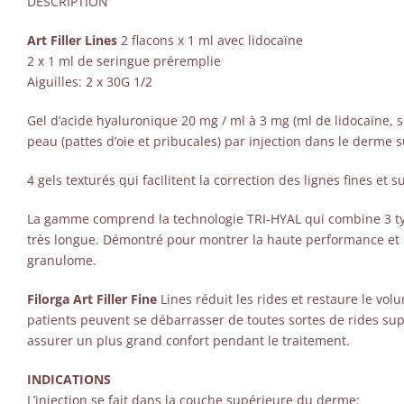
DESCRIPTION
Art Filler Lines
2 flacons x 1 ml avec lidocaïne
2 x 1 ml de seringue préremplie
Aiguilles: 2 x 30G 1/2
Gel d’acide hyaluronique 20 mg / ml à 3 mg (ml de lidocaïne, se
peau (pattes d’oie et pribucales) par injection dans le derme su
4 gels texturés qui facilitent la correction des lignes fines et su
La gamme comprend la technologie TRI-HYAL qui combine 3 typ
très longue. Démontré pour montrer la haute performance et le
granulome.
Filorga Art Filler Fine
Lines réduit les rides et restaure le vol
patients peuvent se débarrasser de toutes sortes de rides super
assurer un plus grand confort pendant le traitement.
INDICATIONS
L’injection se fait dans la couche supérieure du derme: