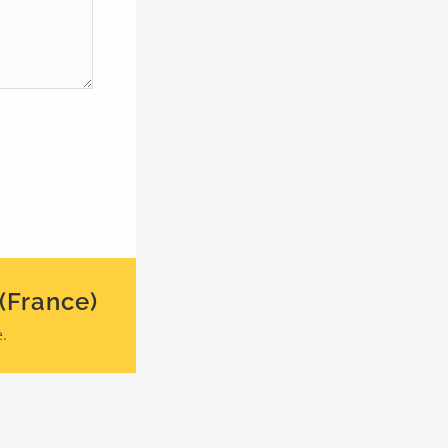
(France)
e.