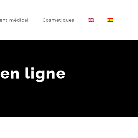
ent médical
Cosmétiques
 en ligne