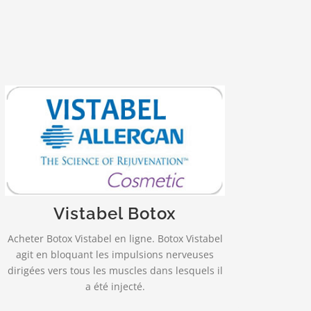
Livraison rapide et fiable!
est indiqué dans la correction
VISTABEL
temporaire des rides verticales
intersourcilières observées lors du froncement
des sourcils, chez l’adulte de moins de 65
Vistabel Botox
ans…
Acheter Botox Vistabel en ligne. Botox Vistabel
PLUS INFO…
agit en bloquant les impulsions nerveuses
dirigées vers tous les muscles dans lesquels il
a été injecté.