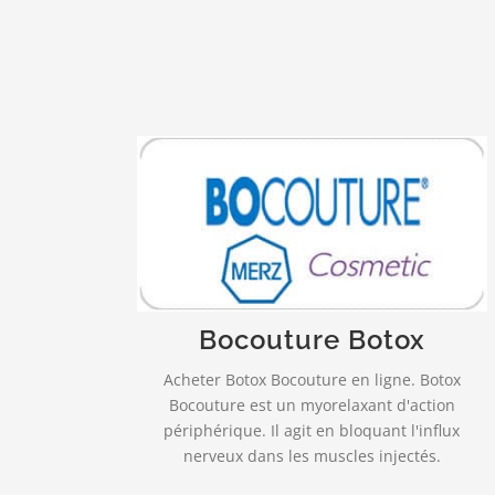
Livraison rapide et fiable!
est indiqué dans la correction
Bocouture
temporaire des rides verticales
intersourcilières observées lors du froncement
des sourcils…
Bocouture Botox
Acheter Botox Bocouture en ligne. Botox
PLUS INFO…
Bocouture est un myorelaxant d'action
périphérique. Il agit en bloquant l'influx
nerveux dans les muscles injectés.