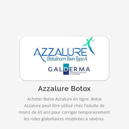
Livraison rapide et fiable!
agit au niveau de la jonction entre
AZZALURE
les nerfs et les muscles, en empêchant la
libération par les terminaisons nerveuses d’un
« messager » chimique, appelé l’acétylcholine…
Azzalure Botox
Acheter Botox Azzalure en ligne. Botox
PLUS INFO…
Azzalure peut être utilisé chez l'adulte de
moins de 65 ans pour corriger temporairement
les rides glabellaires modérées à sévères.