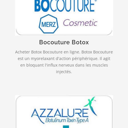
Livraison rapide et fiable!
est indiqué dans la correction
Bocouture
temporaire des rides verticales intersourcilières
observées lors du froncement des sourcils…
Bocouture Botox
PLUS INFO…
Acheter Botox Bocouture en ligne. Botox Bocouture
est un myorelaxant d'action périphérique. Il agit
en bloquant l'influx nerveux dans les muscles
injectés.
Livraison rapide et fiable!
agit au niveau de la jonction entre les
AZZALURE