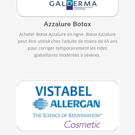
nerfs et les muscles, en empêchant la libération
par les terminaisons nerveuses d’un « messager »
chimique, appelé l’acétylcholine…
Azzalure Botox
PLUS INFO…
Acheter Botox Azzalure en ligne. Botox Azzalure
peut être utilisé chez l'adulte de moins de 65 ans
pour corriger temporairement les rides
glabellaires modérées à sévères.
Livraison rapide et fiable!
est indiqué dans la correction
VISTABEL
temporaire des rides verticales intersourcilières
observées lors du froncement des sourcils, chez
l’adulte de moins de 65 ans…