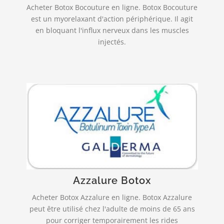
PLUS INFO…
Acheter Botox Bocouture en ligne. Botox Bocouture
est un myorelaxant d'action périphérique. Il agit
en bloquant l'influx nerveux dans les muscles
injectés.
Livraison rapide et fiable!
agit au niveau de la jonction entre les
AZZALURE
nerfs et les muscles, en empêchant la libération
par les terminaisons nerveuses d’un « messager »
chimique, appelé l’acétylcholine…
Azzalure Botox
PLUS INFO…
Acheter Botox Azzalure en ligne. Botox Azzalure
peut être utilisé chez l'adulte de moins de 65 ans
pour corriger temporairement les rides