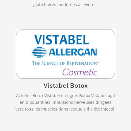
glabellaires modérées à sévères.
Livraison rapide et fiable!
est indiqué dans la correction
VISTABEL
temporaire des rides verticales intersourcilières
observées lors du froncement des sourcils, chez
l’adulte de moins de 65 ans…
Vistabel Botox
PLUS INFO…
Acheter Botox Vistabel en ligne. Botox Vistabel agit
en bloquant les impulsions nerveuses dirigées
vers tous les muscles dans lesquels il a été injecté.