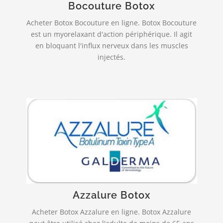
Bocouture Botox
PLUS INFO…
Acheter Botox Bocouture en ligne. Botox Bocouture
est un myorelaxant d'action périphérique. Il agit
en bloquant l'influx nerveux dans les muscles
injectés.
Livraison rapide et fiable!
agit au niveau de la jonction entre les
AZZALURE
nerfs et les muscles, en empêchant la libération
par les terminaisons nerveuses d’un « messager »
chimique, appelé l’acétylcholine…
Azzalure Botox
PLUS INFO…
Acheter Botox Azzalure en ligne. Botox Azzalure