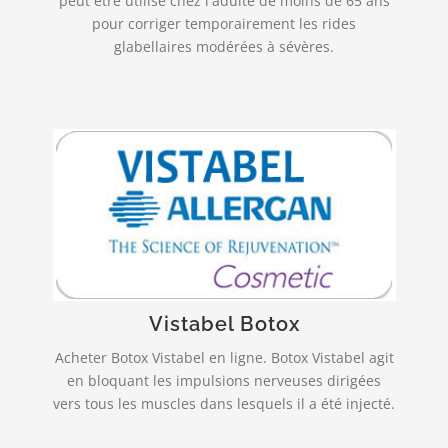
peut être utilisé chez l'adulte de moins de 65 ans
pour corriger temporairement les rides
glabellaires modérées à sévères.
Livraison rapide et fiable!
est indiqué dans la correction
VISTABEL
temporaire des rides verticales intersourcilières
observées lors du froncement des sourcils, chez
l’adulte de moins de 65 ans…
Vistabel Botox
PLUS INFO…
Acheter Botox Vistabel en ligne. Botox Vistabel agit
en bloquant les impulsions nerveuses dirigées
vers tous les muscles dans lesquels il a été injecté.